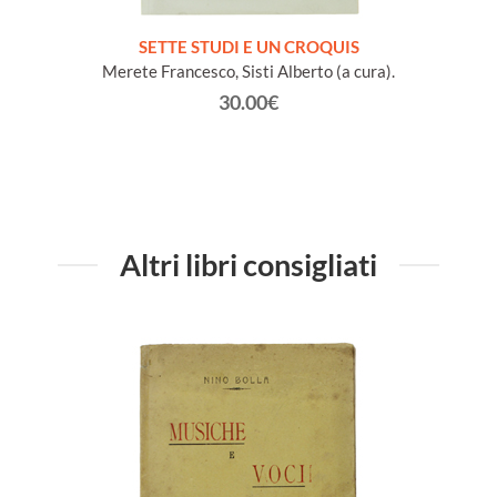
NA e
SETTE STUDI E UN CROQUIS
L
io Conte
Merete Francesco, Sisti Alberto (a cura).
30.00€
Altri libri consigliati