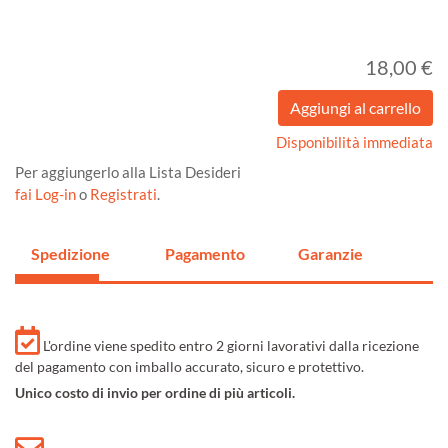
18,00 €
Disponibilità immediata
Per aggiungerlo alla Lista Desideri
fai Log-in
o
Registrati
.
Spedizione
Pagamento
Garanzie
L'ordine viene spedito entro 2 giorni lavorativi dalla ricezione
del pagamento con imballo accurato, sicuro e protettivo.
Unico costo di invio per ordine di più articoli.