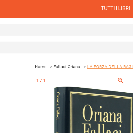
TUTTI I LIBRI
Home
Fallaci Oriana
LA FORZA DELLA RAGIO
1
/
1