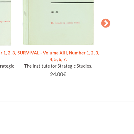
1, 2, 3,
SURVIVAL - Volume XIII, Number 1, 2, 3,
SURVIVAL - Volu
4, 5, 6, 7.
9, 
trategic
The Institute for Strategic Studies.
The Institute 
24.00€