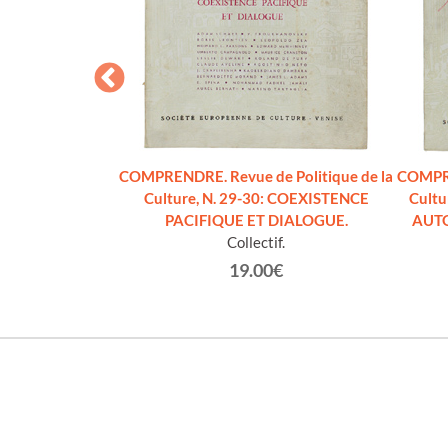
umber 4, 5, 7, 8,
COMPRENDRE. Revue de Politique de la
COMPRE
Culture, N. 29-30: COEXISTENCE
Cultu
ategic Studies.
PACIFIQUE ET DIALOGUE.
AUTO
Collectif.
€
19.00€