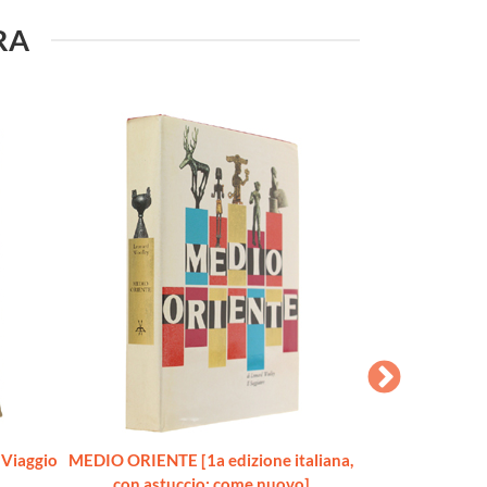
URA
Viaggio
MEDIO ORIENTE [1a edizione italiana,
INDIA. Cinquemil
con astuccio: come nuovo]
[1a edi