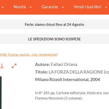
Novità
Garanzie
Vendi i tuoi libri
Ferie: siamo chiusi fino al 24 Agosto
LE SPEDIZIONI SONO SOSPESE
NE [come nuovo, con recensione]
Autore:
Fallaci Oriana
Titolo:
LA FORZA DELLA RAGIONE [com
Milano
Rizzoli International,
2004
In 8º 281 pp. Cartone editoriale, titolo oro, s
Fiamma Nirestein (5 colonne).