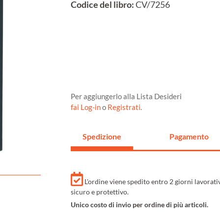
Codice del libro:
CV/7256
Per aggiungerlo alla Lista Desideri
fai Log-in
o
Registrati
.
Spedizione
Pagamento
L'ordine viene spedito entro 2 giorni lavorat
sicuro e protettivo.
Unico costo di invio per ordine di più articoli.