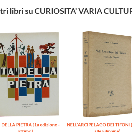
tri libri su CURIOSITA' VARIA CULT
 DELLA PIETRA [1a edizione -
NELL'ARCIPELAGO DEI TIFONI (
ottimo]
alle Filippine)