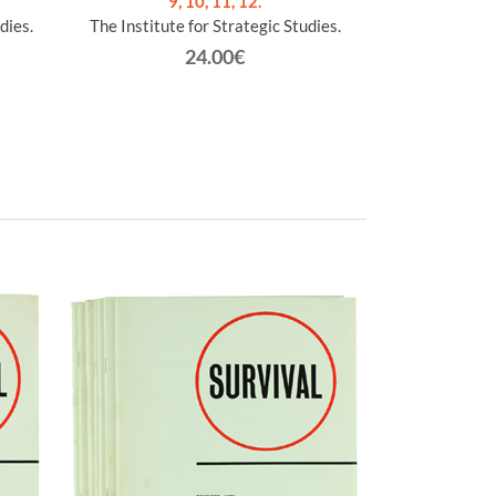
9, 10, 11, 12.
5,
dies.
The Institute for Strategic Studies.
The Institute 
24.00€