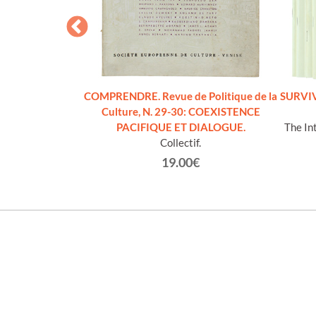
umber 4, 5, 7, 8,
COMPRENDRE. Revue de Politique de la
SURVIVA
Culture, N. 29-30: COEXISTENCE
ategic Studies.
PACIFIQUE ET DIALOGUE.
The Int
Collectif.
€
19.00€