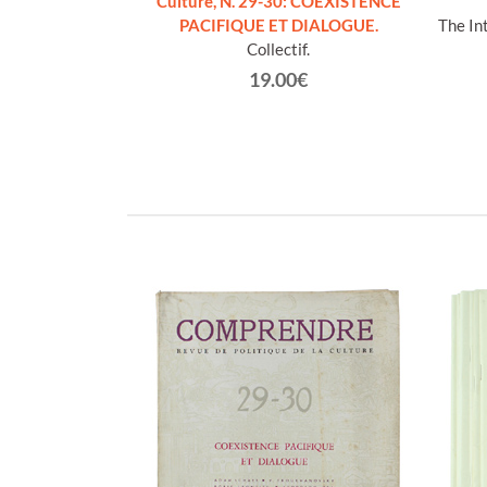
Culture, N. 29-30: COEXISTENCE
ategic Studies.
PACIFIQUE ET DIALOGUE.
The Int
Collectif.
€
19.00€