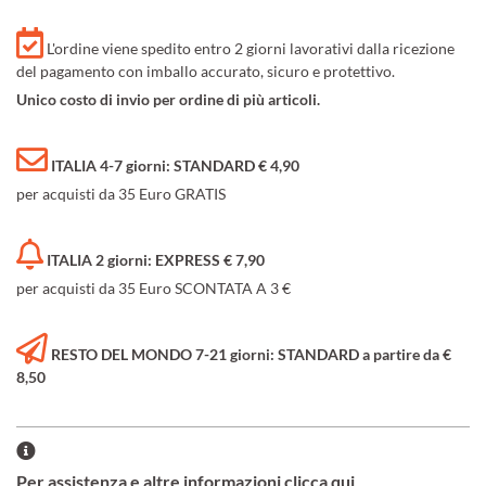
L'ordine viene spedito entro 2 giorni lavorativi dalla ricezione
del pagamento con imballo accurato, sicuro e protettivo.
Unico costo di invio per ordine di più articoli.
ITALIA 4-7 giorni: STANDARD € 4,90
per acquisti da 35 Euro GRATIS
ITALIA 2 giorni: EXPRESS € 7,90
per acquisti da 35 Euro SCONTATA A 3 €
RESTO DEL MONDO 7-21 giorni: STANDARD a partire da €
8,50
Per assistenza e altre informazioni clicca qui