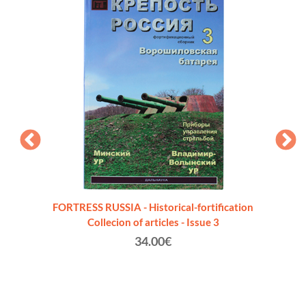
a" a
FORTRESS RUSSIA - Historical-fortification
UCR
vo]
Collecion of articles - Issue 3
"STATO
34.00€