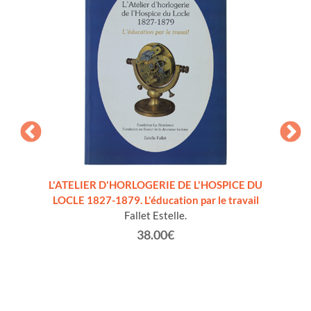
I DEL
L'ATELIER D'HORLOGERIE DE L'HOSPICE DU
LE C
2/1993
LOCLE 1827-1879. L'éducation par le travail
Fallet Estelle.
38.00€