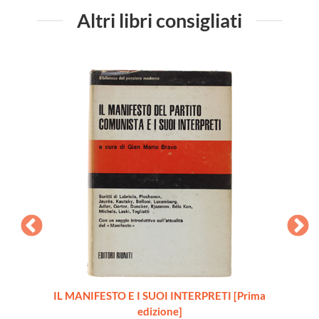
Altri libri consigliati
io 1888
IL MANIFESTO E I SUOI INTERPRETI [Prima
edizione]
testim