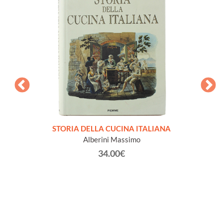
sta da
STORIA DELLA CUCINA ITALIANA
ETA
ini dei
Alberini Massimo
ana 26
34.00€