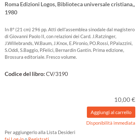
Roma
Edizioni Logos, Biblioteca universale cristiana,,
1980
In 8° (21 cm) 296 pp. Atti dell'assemblea sinodale dal magistero
di Giovanni Paolo II, con relazioni dei Card. J.Ratzinger,
J.Willebrands, W.Baum, J.Knox, E.Pironio, PO.Rossi, P.Palazzini,
S.Oddi, S.Baggio, P.Felici, Bernardin Gantin. Prima edizione,
Brossura editoriale. Fresco volume.
Codice del libro:
CV/3190
10,00 €
Disponibilità immediata
Per aggiungerlo alla Lista Desideri
fai Log-in
o
Registrati
.