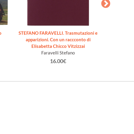
o
STEFANO FARAVELLI. Trasmutazioni e
ASHOT 
apparizioni. Con un raccconto di
Step
Elisabetta Chicco Vitzizzai
Faravelli Stefano
16.00€