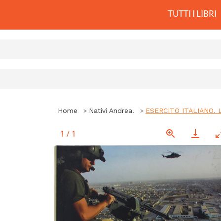
TUTTI I LIBRI
Home
Nativi Andrea.
ESERCITO ITALIANO.
1
/
1