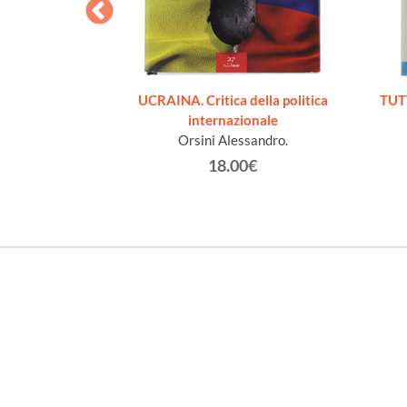
le Braschi)
UCRAINA. Critica della politica
TUT
ilio.
internazionale
Orsini Alessandro.
€
18.00€