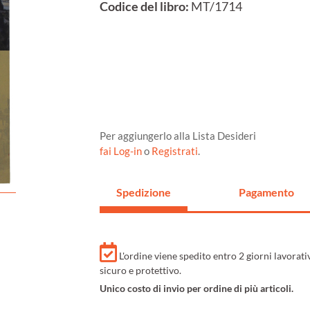
Codice del libro:
MT/1714
Per aggiungerlo alla Lista Desideri
fai Log-in
o
Registrati
.
Spedizione
Pagamento
L'ordine viene spedito entro 2 giorni lavorat
sicuro e protettivo.
Unico costo di invio per ordine di più articoli.