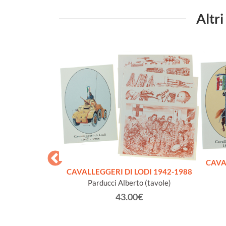
Altri
CAVA
CAVALLEGGERI DI LODI 1942-1988
Parducci Alberto (tavole)
43.00€
AZIONALE
NA 2012 - 80°