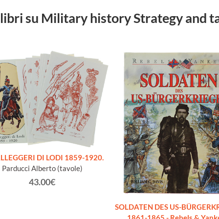
 libri su Military history Strategy and t
LLEGGERI DI LODI 1859-1920.
Parducci Alberto (tavole)
43.00€
SOLDATEN DES US-BÜRGERK
1861-1865 - Rebels & Yank