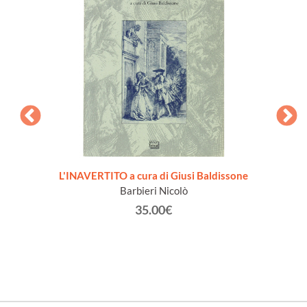
 [1a
L'INAVERTITO a cura di Giusi Baldissone
MADA
Barbieri Nicolò
Spada
aliffo
35.00€
eppe,