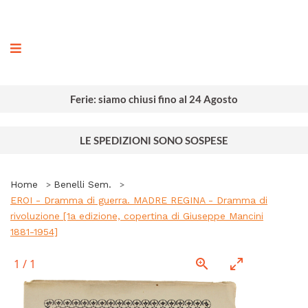
ografia
Ferie: siamo chiusi fino al 24 Agosto
LE SPEDIZIONI SONO SOSPESE
Home
Benelli Sem.
EROI - Dramma di guerra. MADRE REGINA - Dramma di
rivoluzione [1a edizione, copertina di Giuseppe Mancini
1881-1954]
1
/
1