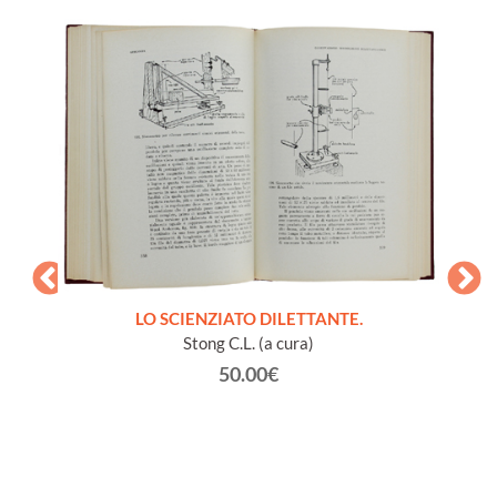
LO SCIENZIATO DILETTANTE.
Stong C.L. (a cura)
50.00€
à vari
GL
vaiolo).