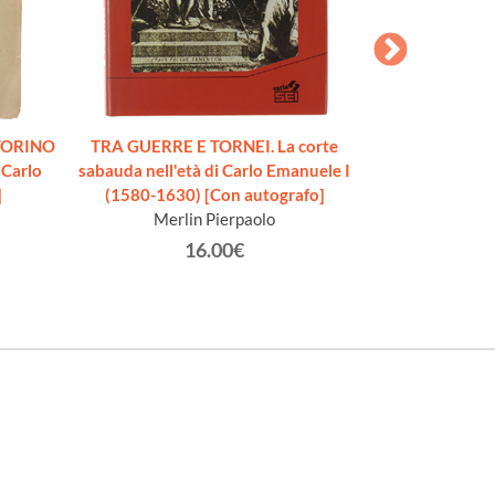
TORINO
TRA GUERRE E TORNEI. La corte
GIOCHI DI LU
 Carlo
sabauda nell'età di Carlo Emanuele I
lombardo nel S
]
(1580-1630) [Con autografo]
Colomb
Merlin Pierpaolo
16.00€