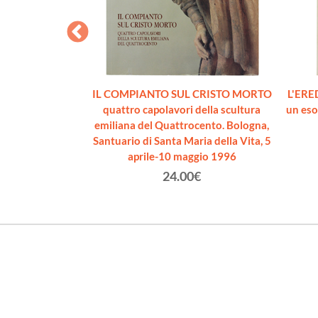
MANIA MODERNA
IL COMPIANTO SUL CRISTO MORTO
L'ERE
58.
quattro capolavori della scultura
un eso
lo
emiliana del Quattrocento. Bologna,
Santuario di Santa Maria della Vita, 5
€
aprile-10 maggio 1996
24.00€