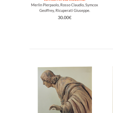
n Jacques
Merlin Pierpaolo, Rosso Claudio, Symcox
Geoffrey, Ricuperati Giuseppe.
€
30.00€