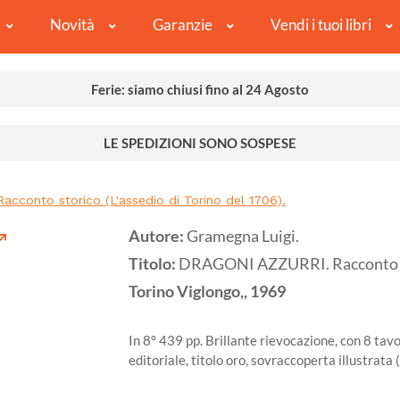
Novità
Garanzie
Vendi i tuoi libri
Ferie: siamo chiusi fino al 24 Agosto
LE SPEDIZIONI SONO SOSPESE
cconto storico (L'assedio di Torino del 1706).
Autore:
Gramegna Luigi.
Titolo:
DRAGONI AZZURRI. Racconto stor
Torino
Viglongo,,
1969
In 8° 439 pp. Brillante rievocazione, con 8 tavo
editoriale, titolo oro, sovraccoperta illustrat