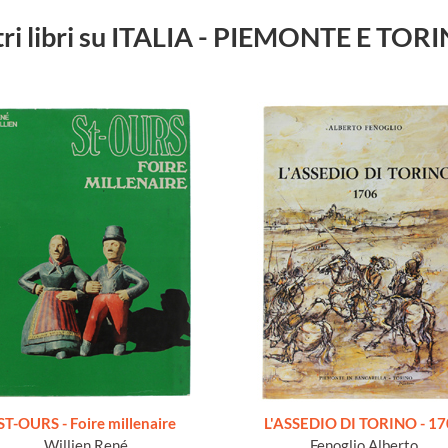
tri libri su ITALIA - PIEMONTE E TOR
ST-OURS - Foire millenaire
L'ASSEDIO DI TORINO - 1
Willien René
Fenoglio Alberto