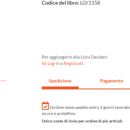
Codice del libro:
LO/1158
Per aggiungerlo alla Lista Desideri
fai Log-in
o
Registrati
.
Spedizione
Pagamento
L'ordine viene spedito entro 2 giorni lavorat
sicuro e protettivo.
Unico costo di invio per ordine di più articoli.