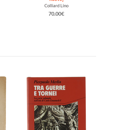
Colliard Lino
Racc
Gra
70.00€