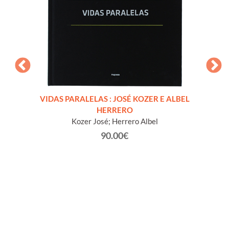
0 - La
VIDAS PARALELAS : JOSÉ KOZER E ALBEL
FABL
HERRERO
Kozer José; Herrero Albel
90.00€