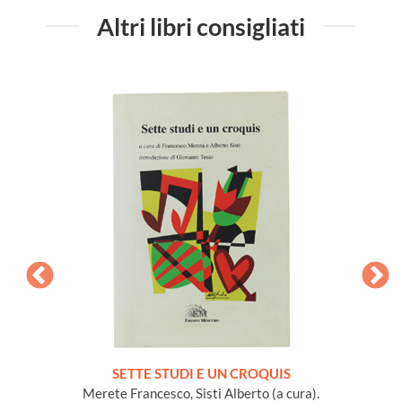
Altri libri consigliati
NA e
SETTE STUDI E UN CROQUIS
L
io Conte
Merete Francesco, Sisti Alberto (a cura).