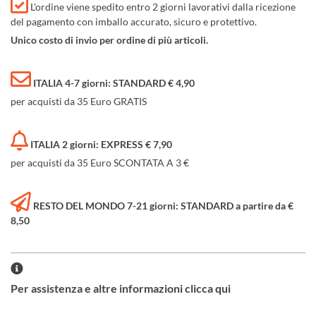
L'ordine viene spedito entro 2 giorni lavorativi dalla ricezione
del pagamento con imballo accurato, sicuro e protettivo.
Unico costo di invio per ordine di più articoli.
ITALIA 4-7 giorni: STANDARD € 4,90
per acquisti da 35 Euro GRATIS
ITALIA 2 giorni: EXPRESS € 7,90
per acquisti da 35 Euro SCONTATA A 3 €
RESTO DEL MONDO 7-21 giorni: STANDARD a partire da €
8,50
Per assistenza e altre informazioni clicca qui