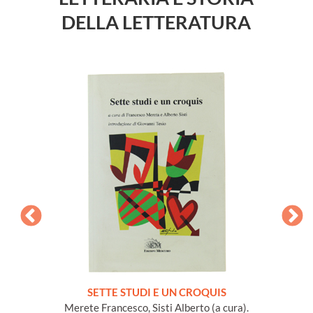
DELLA LETTERATURA
NA e
SETTE STUDI E UN CROQUIS
L
io Conte
Merete Francesco, Sisti Alberto (a cura).