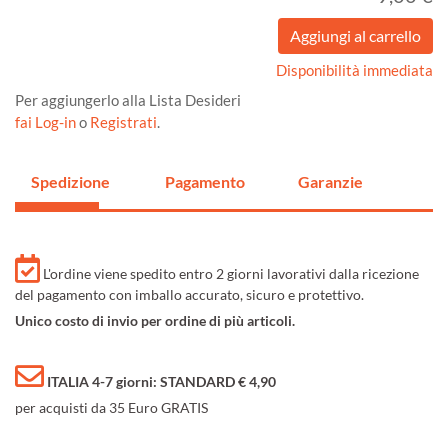
Disponibilità immediata
Per aggiungerlo alla Lista Desideri
fai Log-in
o
Registrati
.
Spedizione
Pagamento
Garanzie
L'ordine viene spedito entro 2 giorni lavorativi dalla ricezione
del pagamento con imballo accurato, sicuro e protettivo.
Unico costo di invio per ordine di più articoli.
ITALIA 4-7 giorni: STANDARD € 4,90
per acquisti da 35 Euro GRATIS