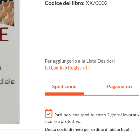
Codice del libro:
XX/0002
Per aggiungerlo alla Lista Desideri
fai Log-in
o
Registrati
.
Spedizione
Pagamento
L'ordine viene spedito entro 2 giorni lavorat
sicuro e protettivo.
Unico costo di invio per ordine di più articoli.