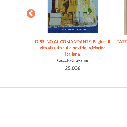
L'ADRIATICO
DISSI NO AL COMANDANTE. Pagine di
TATT
ffio
vita vissuta sulle navi della Marina
Italiana
€
Ciccolo Giovanni
25.00€