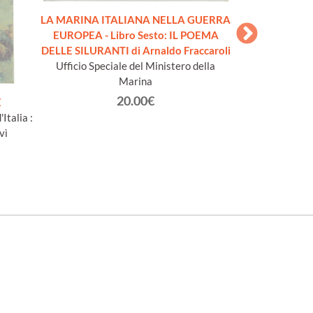
LA MARINA ITALIANA NELLA GUERRA
LA MARINA IT
EUROPEA - Libro Sesto: IL POEMA
EUROPEA - L
DELLE SILURANTI di Arnaldo Fraccaroli
Giordani, LA C
Ufficio Speciale del Ministero della
Ufficio Specia
Marina
20.00€
E
Italia :
vì