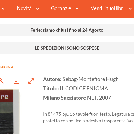
Novità
Garanzie
Vendi i tuoi libri
Ferie: siamo chiusi fino al 24 Agosto
LE SPEDIZIONI SONO SOSPESE
ENIGMA
Autore:
Sebag-Montefiore Hugh
Titolo:
IL CODICE ENIGMA
Milano
Saggiatore NET,
2007
In 8° 475 pp., 16 tavole fuori testo. Legatura 
protetta con pellicola adesiva trasparente. Vo