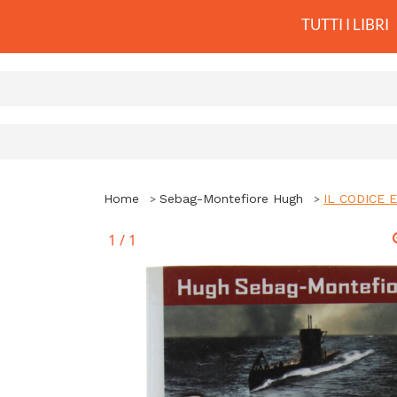
TUTTI I LIBRI
Home
Sebag-Montefiore Hugh
IL CODICE 
1
/
1