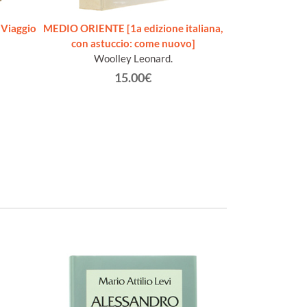
Viaggio
MEDIO ORIENTE [1a edizione italiana,
INDIA. Cinquemil
con astuccio: come nuovo]
[1a edi
Woolley Leonard.
Goe
15.00€