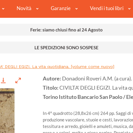
Novità
Garanzie
Vendi i tuoi libri
Ferie: siamo chiusi fino al 24 Agosto
LE SPEDIZIONI SONO SOSPESE
A' DEGLI EGIZI. La vita quotidiana. [volume come nuovo]
Autore:
Donadoni Roveri A.M. (a cura).
Titolo:
CIVILTA' DEGLI EGIZI. La vita 
Torino
Istituto Bancario San Paolo / Ele
In 4° quadrotto (28,8x26 cm) 264 pp. Saggi di va
produzione vascolare, stuoie e cesti, lavorazion
tessitura e arredo, gioielli e amuleti, musica, d
nero e a colori, molte a piena pagina. Pregiata 