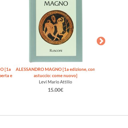
O [1a
ALESSANDRO MAGNO [1a edizione, con
BEN HUR. Raccon
perta e
astuccio: come nuovo]
Levi Mario Attilio
Wal
15.00€