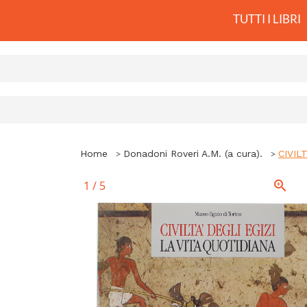
TUTTI I LIBRI
Home
Donadoni Roveri A.M. (a cura).
CIVILT
1
/
5