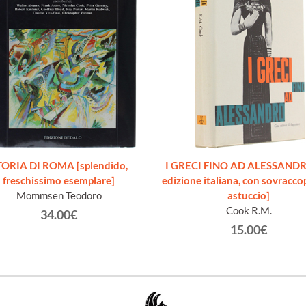
TORIA DI ROMA [splendido,
I GRECI FINO AD ALESSANDR
freschissimo esemplare]
edizione italiana, con sovracco
Mommsen Teodoro
astuccio]
Cook R.M.
34.00€
15.00€