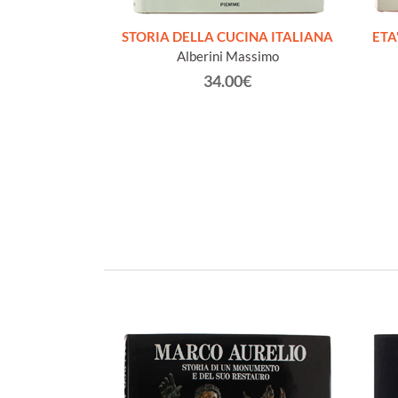
. La fotografia
STORIA DELLA CUCINA ITALIANA
ETA'
Natura e giardino
Alberini Massimo
andi fotografi.
34.00€
iana 26 ottobre
aio 1993.
a (a cura)
€