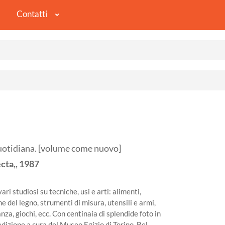
Contatti
quotidiana. [volume come nuovo]
cta,,
1987
ri studiosi su tecniche, usi e arti: alimenti,
e del legno, strumenti di misura, utensili e armi,
anza, giochi, ecc. Con centinaia di splendide foto in
edizione a cura del Museo Egizio di Torino. Bel