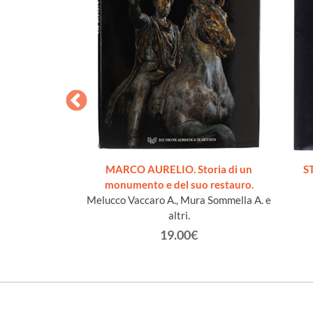
O. Istituzioni,
MARCO AURELIO. Storia di un
S
[rilegato, come
monumento e del suo restauro.
]
Melucco Vaccaro A., Mura Sommella A. e
 John Scheid
altri.
€
19.00€