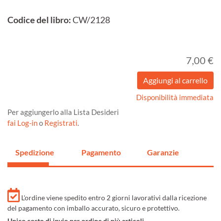
Codice del libro:
CW/2128
7,00 €
Disponibilità immediata
Per aggiungerlo alla Lista Desideri
fai Log-in
o
Registrati
.
Spedizione
Pagamento
Garanzie
L'ordine viene spedito entro 2 giorni lavorativi dalla ricezione
del pagamento con imballo accurato, sicuro e protettivo.
Unico costo di invio per ordine di più articoli.