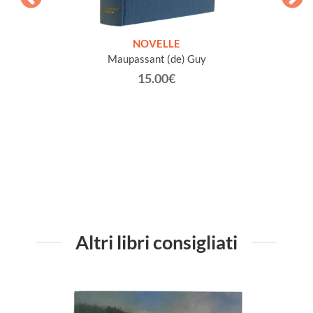
ETICHE
NOVELLE
INTE
Maupassant (de) Guy
Jacob 
15.00€
Altri libri consigliati