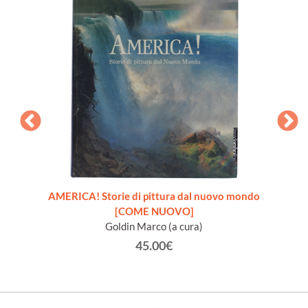
AMERICA! Storie di pittura dal nuovo mondo
ROM
[COME NUOVO]
de
Goldin Marco (a cura)
Cia
45.00€