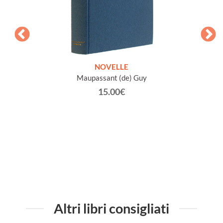
irigenti
NOVELLE
INTE
Maupassant (de) Guy
Jacob 
15.00€
Altri libri consigliati