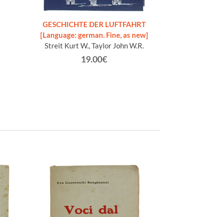
GESCHICHTE DER LUFTFAHRT
GUIDA AGLI AER
[Language: german. Fine, as new]
ori
Streit Kurt W., Taylor John W.R.
Apos
19.00€