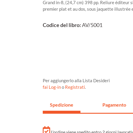
Grand in-8, (24,7 cm) 398 pp. Reliure éditeur si
premier plat et au dos, sous jaquette illustrée
Codice del libro:
AV/5001
Per aggiungerlo alla Lista Desideri
fai Log-in
o
Registrati
.
Spedizione
Pagamento
L'ordine viene spedito entro 2 giorni lavorat