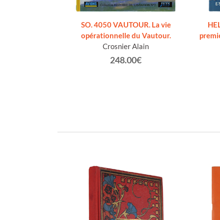
€
SO. 4050 VAUTOUR. La vie
HEL
opérationnelle du Vautour.
premie
Crosnier Alain
248.00€