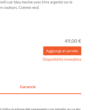
mili cuir bleu marine avec titre argenté sur le
 en couleurs. Comme neuf.
49,00 €
Disponibilità immediata
Garanzie
ivi dalla ricezione del pagamento con imballo accurato,