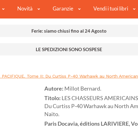
Novità
Garanzie
Vendi i tuoi libri
Ferie: siamo chiusi fino al 24 Agosto
LE SPEDIZIONI SONO SOSPESE
IFIQUE. Tome II: Du Curtiss P-40 Warhawk au North American P-
Autore:
Millot Bernard.
Titolo:
LES CHASSEURS AMERICAINS D
Du Curtiss P-40 Warhawk au North Ame
Naito.
Paris
Docavia, éditions LARIVIERE, Vol.