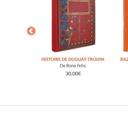
S FIGURES
HISTOIRE DE DUGUAY-TROUIN.
RAZ
'HOMMES ED
De Bona Felix.
e et technique
30.00€
roz Edmond.
0€