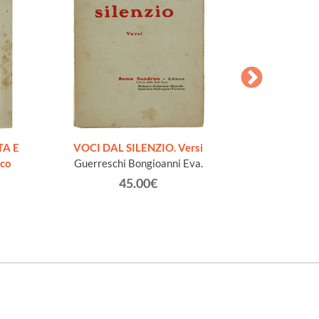
AESOPI PH
FABULAE quo
TA E
VOCI DAL SILENZIO. Versi
page
ico
Guerreschi Bongioanni Eva.
45.00€