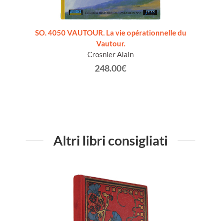
lese]
SO. 4050 VAUTOUR. La vie opérationnelle du
HELICO
Vautour.
de
Crosnier Alain
248.00€
Altri libri consigliati