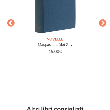
ETICHE
NOVELLE
INTE
Maupassant (de) Guy
Jacob 
15.00€
Altri libri consigliati