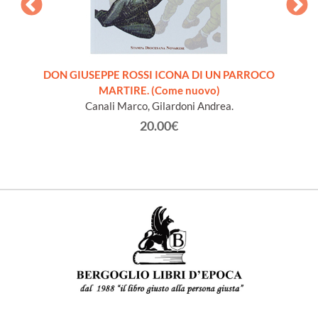
ra
DON GIUSEPPE ROSSI ICONA DI UN PARROCO
INTROD
 libro
MARTIRE. (Come nuovo)
S
Canali Marco, Gilardoni Andrea.
20.00€