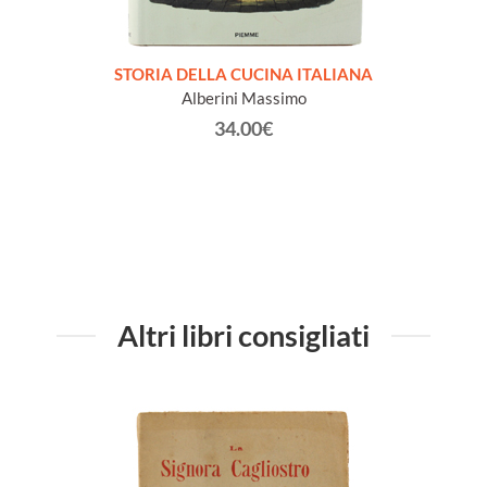
sta da
STORIA DELLA CUCINA ITALIANA
ETA
ini dei
Alberini Massimo
ana 26
34.00€
Altri libri consigliati