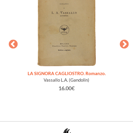
pleta.
LA SIGNORA CAGLIOSTRO. Romanzo.
PROFES
Vassallo L.A. (Gandolin)
16.00€