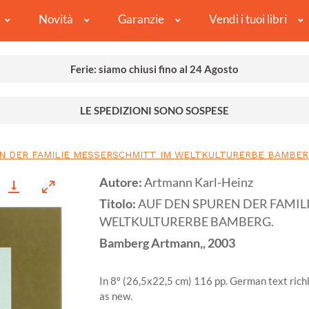
Novità
Garanzie
Vendi i tuoi libri
Ferie: siamo chiusi fino al 24 Agosto
LE SPEDIZIONI SONO SOSPESE
N DER FAMILIE MESSERSCHMITT IM WELTKULTURERBE BAMBER
Autore:
Artmann Karl-Heinz
Titolo:
AUF DEN SPUREN DER FAMIL
WELTKULTURERBE BAMBERG.
Bamberg
Artmann,,
2003
In 8º (26,5x22,5 cm) 116 pp. German text richly
as new.