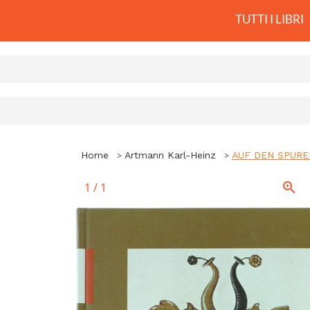
TUTTI I LIBRI
Home
Artmann Karl-Heinz
AUF DEN SPURE
1
/
1