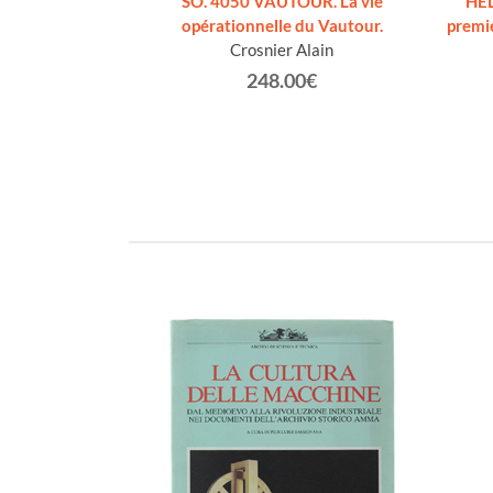
SO. 4050 VAUTOUR. La vie
HEL
opérationnelle du Vautour.
premie
Crosnier Alain
248.00€