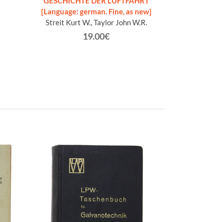
GESCHICHTE DER LUFTFAHRT
GUIDA AGLI AER
[Language: german. Fine, as new]
ori
Streit Kurt W., Taylor John W.R.
Apos
19.00€