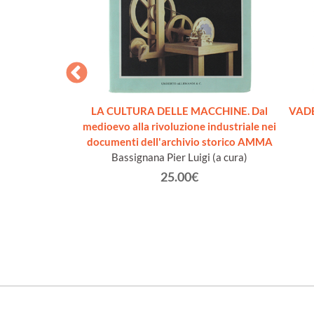
RTA. Pensieri e
LA CULTURA DELLE MACCHINE. Dal
VADE
nuovo]
medioevo alla rivoluzione industriale nei
 Enrico
documenti dell'archivio storico AMMA
Bassignana Pier Luigi (a cura)
€
25.00€