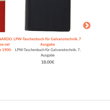
ONARDO
LPW-Taschenbuch für Galvanotechnik. 7.
GAZ - immagini
ze nel
Ausgabe
e 1900-
LPW-Taschenbuch für Galvanotechnik. 7.
A
Ausgabe
18.00€