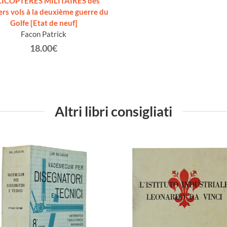
ICOPTERES MILITAIRES des
rs vols à la deuxième guerre du
Golfe [Etat de neuf]
Facon Patrick
18.00€
Altri libri consigliati