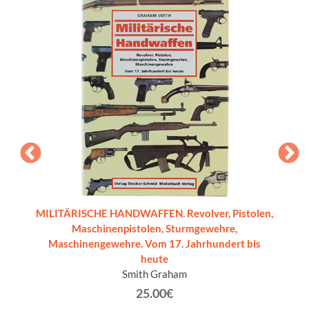
a delle
MILITÄRISCHE HANDWAFFEN. Revolver, Pistolen,
L'ARTIG
Maschinenpistolen, Sturmgewehre,
Maschinengewehre. Vom 17. Jahrhundert bis
heute
Smith Graham
25.00€