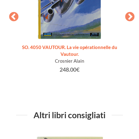
lese]
SO. 4050 VAUTOUR. La vie opérationnelle du
HELICO
Vautour.
de
Crosnier Alain
248.00€
Altri libri consigliati