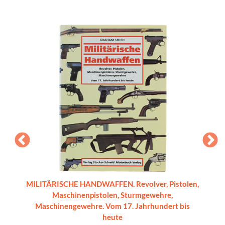
a delle
MILITÄRISCHE HANDWAFFEN. Revolver, Pistolen,
L'ARTIG
Maschinenpistolen, Sturmgewehre,
Maschinengewehre. Vom 17. Jahrhundert bis
heute