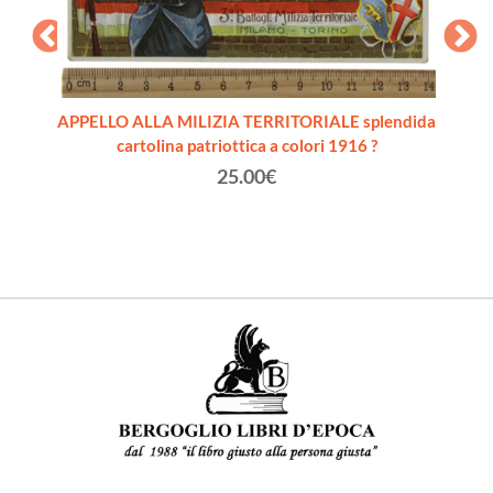
Villa
,8)
APPELLO ALLA MILIZIA TERRITORIALE splendida
GIOC
cartolina patriottica a colori 1916 ?
gi
25.00€