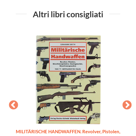
Altri libri consigliati
a delle
MILITÄRISCHE HANDWAFFEN. Revolver, Pistolen,
L'ARTIG