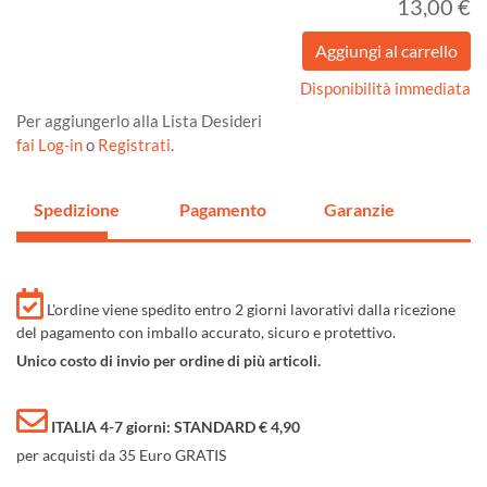
13,00 €
Disponibilità immediata
Per aggiungerlo alla Lista Desideri
fai Log-in
o
Registrati
.
Spedizione
Pagamento
Garanzie
L'ordine viene spedito entro 2 giorni lavorativi dalla ricezione
del pagamento con imballo accurato, sicuro e protettivo.
Unico costo di invio per ordine di più articoli.
ITALIA 4-7 giorni: STANDARD € 4,90
per acquisti da 35 Euro GRATIS