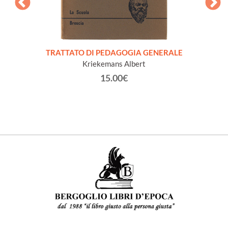
DIZI
(co
l comune
TRATTATO DI PEDAGOGIA GENERALE
80
Kriekemans Albert
15.00€