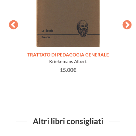
DIZI
(co
le e
TRATTATO DI PEDAGOGIA GENERALE
Kriekemans Albert
15.00€
Altri libri consigliati