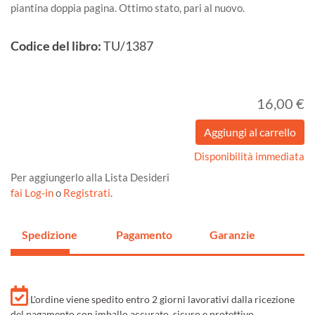
piantina doppia pagina. Ottimo stato, pari al nuovo.
Codice del libro:
TU/1387
16,00 €
Disponibilità immediata
Per aggiungerlo alla Lista Desideri
fai Log-in
o
Registrati
.
Spedizione
Pagamento
Garanzie
L'ordine viene spedito entro 2 giorni lavorativi dalla ricezione
del pagamento con imballo accurato, sicuro e protettivo.