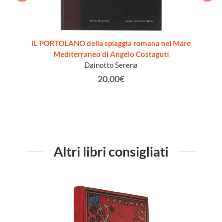
PASSE
Car
io 2
IL PORTOLANO della spiaggia romana nel Mare
Mediterraneo di Angelo Costaguti
Dainotto Serena
20.00€
Altri libri consigliati