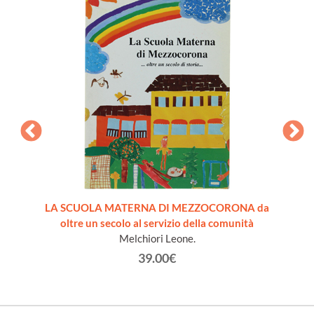
eoli
LA SCUOLA MATERNA DI MEZZOCORONA da
LO 
oltre un secolo al servizio della comunità
na
Melchiori Leone.
39.00€