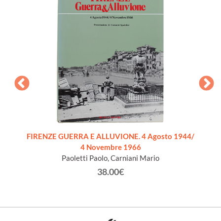
VILL
FIRENZE GUERRA E ALLUVIONE. 4 Agosto 1944/
4 Novembre 1966
Paoletti Paolo, Carniani Mario
38.00€