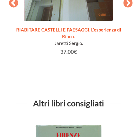
[1a
RIABITARE CASTELLI E PAESAGGI. L'esperienza di
SETTEFI
]
Rinco.
romana
Jaretti Sergio.
villa n
Car
37.00€
Cara
Altri libri consigliati