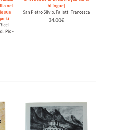
lla nel
bilingue]
AMMINISTRA
lle sue
San Pietro Silvio, Falletti Francesca
Seco
eperti
R
34.00€
Ricci
i, Pio -