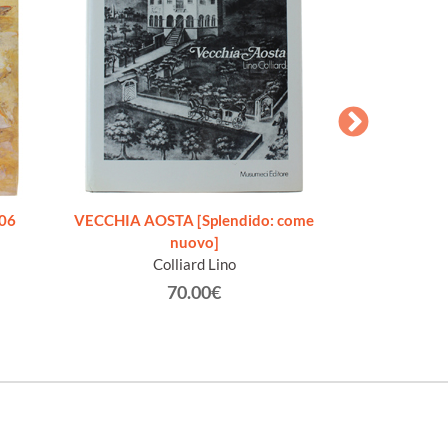
706
VECCHIA AOSTA [Splendido: come
O LA BELLA GIGO
nuovo]
Addio, mia bel
Colliard Lino
Racc
Gra
70.00€