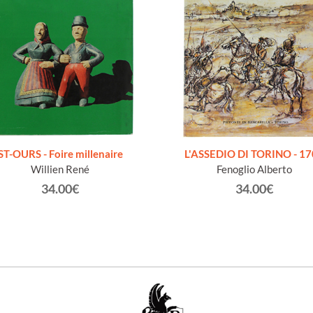
ST-OURS - Foire millenaire
L'ASSEDIO DI TORINO - 1
Willien René
Fenoglio Alberto
34.00€
34.00€