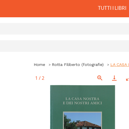
TUTTI I LIBRI
Home
Rotta Filiberto (fotografie)
LA CASA 
1
/
2