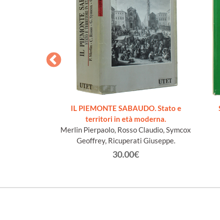
cueillis sur les
IL PIEMONTE SABAUDO. Stato e
Lys
territori in età moderna.
n Jacques
Merlin Pierpaolo, Rosso Claudio, Symcox
Geoffrey, Ricuperati Giuseppe.
€
30.00€