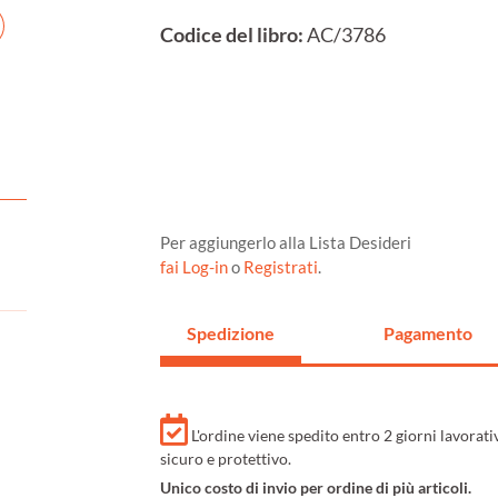
Codice del libro:
AC/3786
Per aggiungerlo alla Lista Desideri
fai Log-in
o
Registrati
.
Spedizione
Pagamento
L'ordine viene spedito entro 2 giorni lavorat
sicuro e protettivo.
Unico costo di invio per ordine di più articoli.