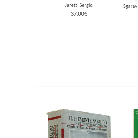
Jaretti Sergio.
ccio: come nuovo]
Sgarava
tonio.
37.00€
€