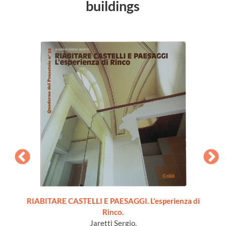
buildings
[1a
RIABITARE CASTELLI E PAESAGGI. L'esperienza di
]
Rinco.
Sg
Jaretti Sergio.