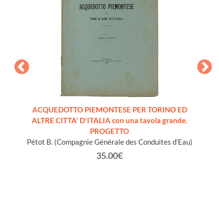
twort:
ACQUEDOTTO PIEMONTESE PER TORINO ED
REL
r.
ALTRE CITTA' D'ITALIA con una tavola grande.
SULL
PROGETTO
GALLE
Pétot B. (Compagnie Générale des Conduites d'Eau)
UN 
35.00€