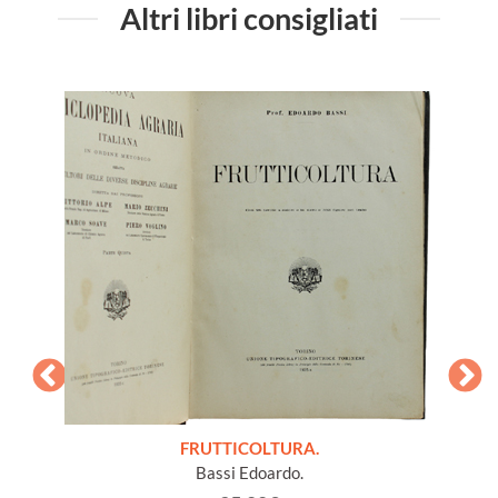
Altri libri consigliati
a in 11
ltura
FRUTTICOLTURA.
L
Bassi Edoardo.