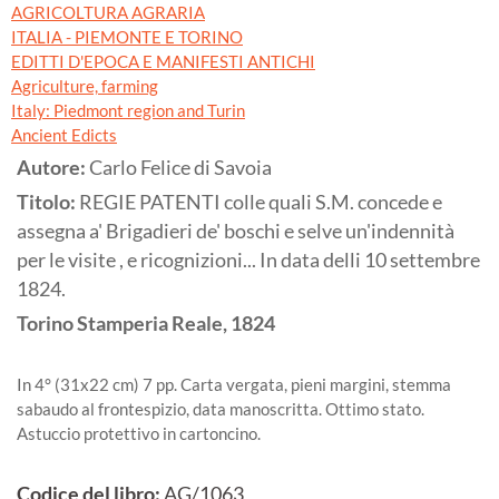
AGRICOLTURA AGRARIA
ITALIA - PIEMONTE E TORINO
EDITTI D'EPOCA E MANIFESTI ANTICHI
Agriculture, farming
Italy: Piedmont region and Turin
Ancient Edicts
Autore:
Carlo Felice di Savoia
Titolo:
REGIE PATENTI colle quali S.M. concede e
assegna a' Brigadieri de' boschi e selve un'indennità
per le visite , e ricognizioni... In data delli 10 settembre
1824.
Torino
Stamperia Reale,
1824
In 4° (31x22 cm) 7 pp. Carta vergata, pieni margini, stemma
sabaudo al frontespizio, data manoscritta. Ottimo stato.
Astuccio protettivo in cartoncino.
Codice del libro:
AG/1063