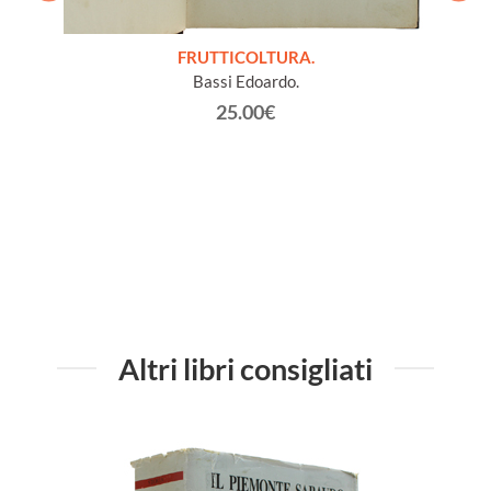
SA
FRUTTICOLTURA.
L
COLTURA
Bassi Edoardo.
LA
25.00€
Altri libri consigliati