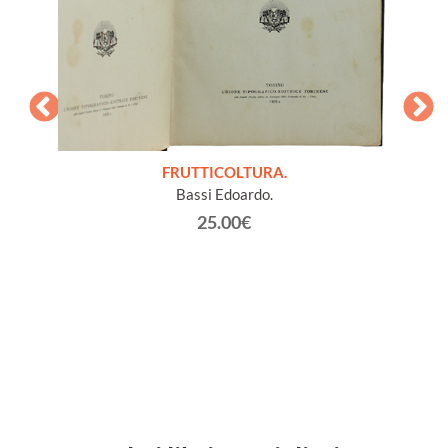
SA
FRUTTICOLTURA.
L
COLTURA
Bassi Edoardo.
LA
25.00€