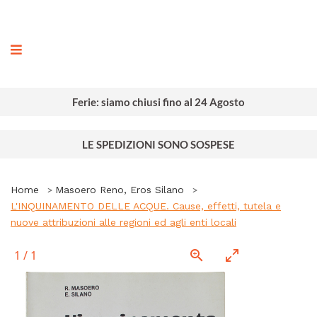
ografia
Ferie: siamo chiusi fino al 24 Agosto
LE SPEDIZIONI SONO SOSPESE
Home
Masoero Reno, Eros Silano
L'INQUINAMENTO DELLE ACQUE. Cause, effetti, tutela e
nuove attribuzioni alle regioni ed agli enti locali
1
/
1