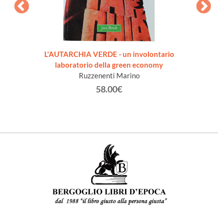
amo
L'AUTARCHIA VERDE - un involontario
L'
ettano
laboratorio della green economy
COINV
Ruzzenenti Marino
58.00€