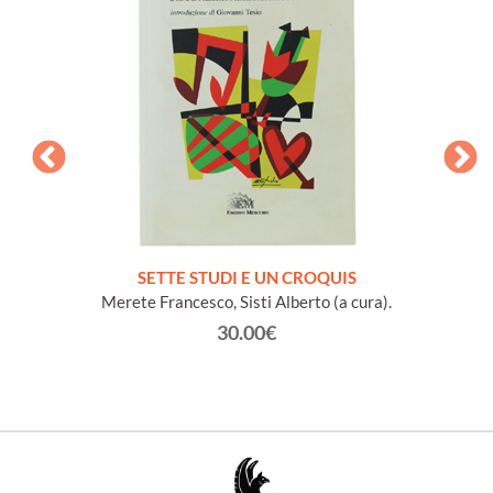
NA e
SETTE STUDI E UN CROQUIS
L
io Conte
Merete Francesco, Sisti Alberto (a cura).
30.00€