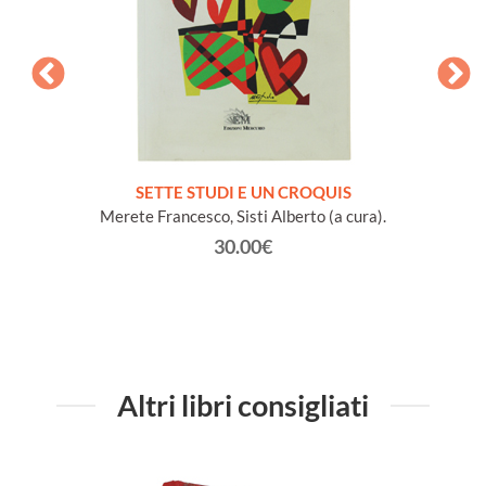
NA e
SETTE STUDI E UN CROQUIS
L
io Conte
Merete Francesco, Sisti Alberto (a cura).
30.00€
Altri libri consigliati