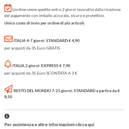
L'ordine viene spedito entro 2 giorni lavorativi dalla ricezione
del pagamento con imballo accurato, sicuro e protettivo.
Unico costo di invio per ordine di più articoli.
ITALIA 4-7 giorni: STANDARD € 4,90
per acquisti da 35 Euro GRATIS
ITALIA 2 giorni: EXPRESS € 7,90
per acquisti da 35 Euro SCONTATA A 3 €
RESTO DEL MONDO 7-21 giorni: STANDARD a partire da €
8,50
Per assistenza e altre informazioni clicca qui