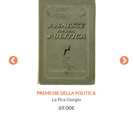
onvegno
PREMESSE DELLA POLITICA.
NOTE
San
La Pira Giorgio
63.
69.00€