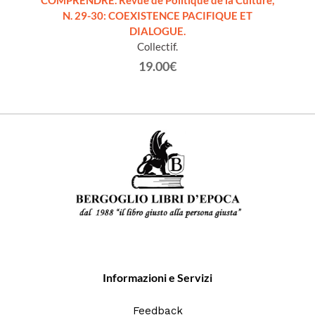
9, 12.
COMPRENDRE. Revue de Politique de la Culture,
COMPRE
N. 29-30: COEXISTENCE PACIFIQUE ET
N
DIALOGUE.
Collectif.
19.00€
Informazioni e Servizi
Feedback