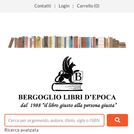
Contatti
Login
Carrello (0)
tacolo
 mese
0% positivi
ino
libreria
la libreria
emonte
Umanistiche
ia
Ospiti
lezione
o Rimborsati
ort
cnlologie
i
Ricerca avanzata