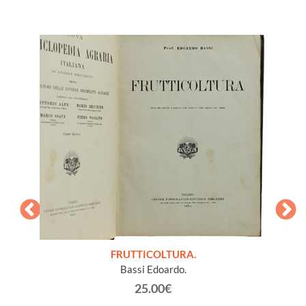
a in 11
ltura
FRUTTICOLTURA.
L
Bassi Edoardo.
25.00€