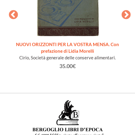
pera
NUOVI ORIZZONTI PER LA VOSTRA MENSA. Con
LA SC
prefazione di Lidia Morelli
B
Cirio, Società generale delle conserve alimentari.
35.00€