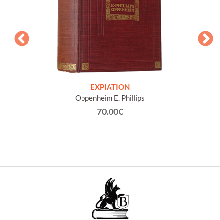
e. Tod-
EXPIATION
U
Oppenheim E. Phillips
70.00€