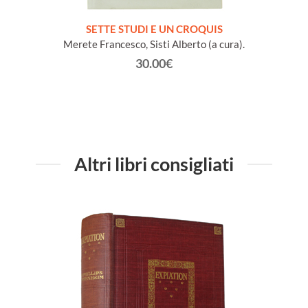
NA e
SETTE STUDI E UN CROQUIS
L
io Conte
Merete Francesco, Sisti Alberto (a cura).
30.00€
Altri libri consigliati