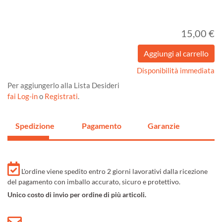
15,00 €
Disponibilità immediata
Per aggiungerlo alla Lista Desideri
fai Log-in
o
Registrati
.
Spedizione
Pagamento
Garanzie
L'ordine viene spedito entro 2 giorni lavorativi dalla ricezione
del pagamento con imballo accurato, sicuro e protettivo.
Unico costo di invio per ordine di più articoli.