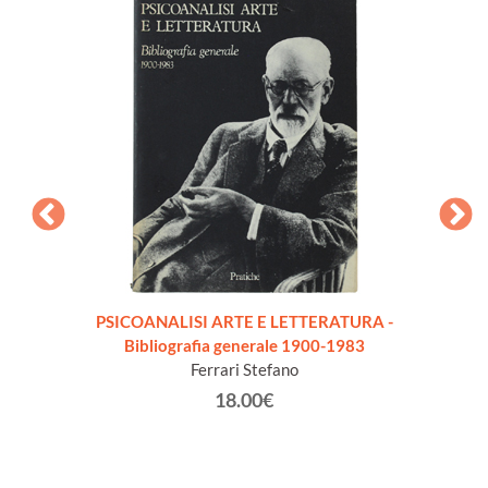
PSICOANALISI ARTE E LETTERATURA -
PHIL
Bibliografia generale 1900-1983
XXe S
Ferrari Stefano
18.00€