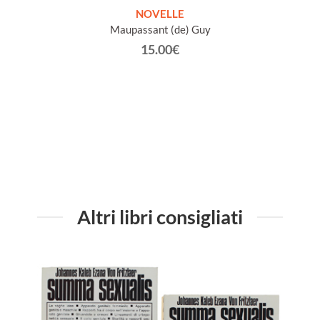
ETICHE
NOVELLE
INTE
Maupassant (de) Guy
Jacob 
15.00€
Altri libri consigliati