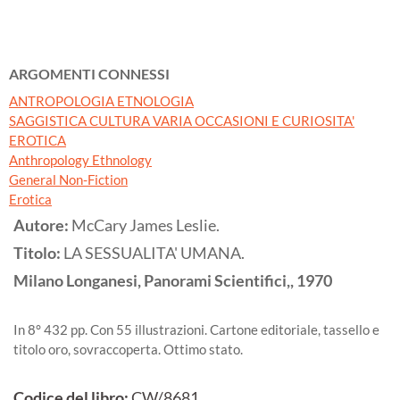
ARGOMENTI CONNESSI
ANTROPOLOGIA ETNOLOGIA
SAGGISTICA CULTURA VARIA OCCASIONI E CURIOSITA'
EROTICA
Anthropology Ethnology
General Non-Fiction
Erotica
Autore:
McCary James Leslie.
Titolo:
LA SESSUALITA' UMANA.
Milano
Longanesi, Panorami Scientifici,,
1970
In 8° 432 pp. Con 55 illustrazioni. Cartone editoriale, tassello e
titolo oro, sovraccoperta. Ottimo stato.
Codice del libro:
CW/8681