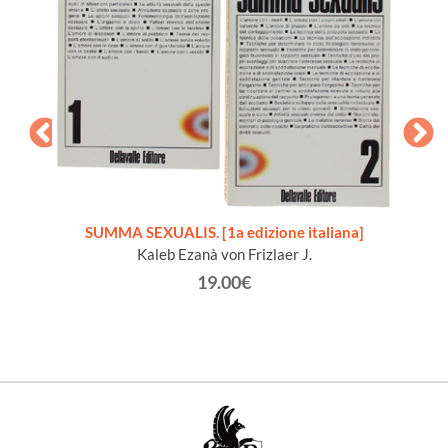
SUMMA SEXUALIS. [1a edizione italiana]
EC LES
LA
Kaleb Ezanà von Frizlaer J.
° 140.
19.00€