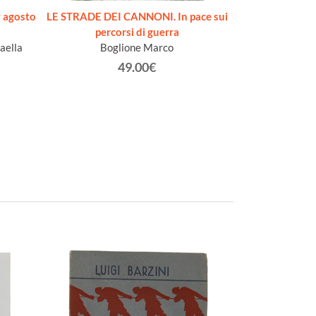
 agosto
LE STRADE DEI CANNONI. In pace sui
SECONDO RIS
percorsi di guerra
occasione della M
aella
Boglione Marco
figurative de
nell'anno Centen
49.00€