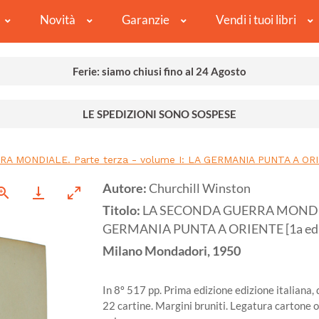
Novità
Garanzie
Vendi i tuoi libri
Ferie: siamo chiusi fino al 24 Agosto
LE SPEDIZIONI SONO SOSPESE
 MONDIALE. Parte terza - volume I: LA GERMANIA PUNTA A ORIEN
Autore:
Churchill Winston
Titolo:
LA SECONDA GUERRA MONDIALE.
GERMANIA PUNTA A ORIENTE [1a edizi
Milano
Mondadori,
1950
In 8º 517 pp. Prima edizione edizione italiana, 
22 cartine. Margini bruniti. Legatura cartone or