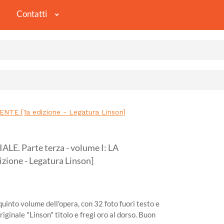
Contatti
TE [1a edizione - Legatura Linson]
 Parte terza - volume I: LA
one - Legatura Linson]
quinto volume dell'opera, con 32 foto fuori testo e
iginale "Linson" titolo e fregi oro al dorso. Buon