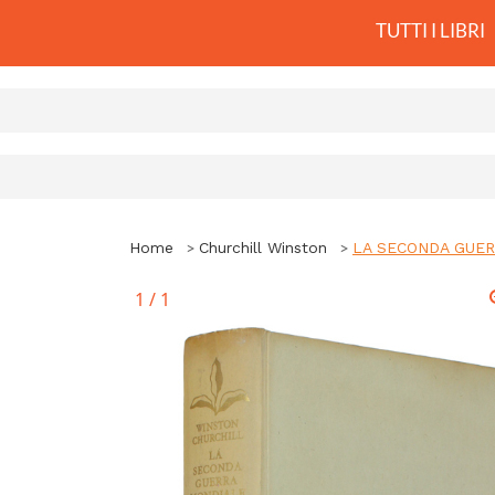
TUTTI I LIBRI
Home
Churchill Winston
LA SECONDA GUERRA
1
/
1