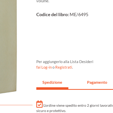
volume.
Codice del libro:
ME/6495
Per aggiungerlo alla Lista Desideri
fai Log-in
o
Registrati
.
Spedizione
Pagamento
L'ordine viene spedito entro 2 giorni lavorat
sicuro e protettivo.