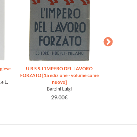
glese.
U.R.S.S. L'IMPERO DEL LAVORO
LE
FORZATO [1a edizione - volume come
Neubert Karel, N
e L.
nuovo]
Jiří P
Barzini Luigi
29.00€