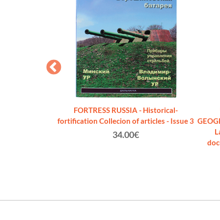
 da "Zemlja i
FORTRESS RUSSIA - Historical-
lja" [volume come
fortification Collecion of articles - Issue 3
GEOGR
]
L
34.00€
a V.A.
doc
€