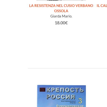
I LAGER
LA RESISTENZA NEL CUSIO VERBANO
IL CA
ippe
OSSOLA
Giarda Mario.
€
18.00€