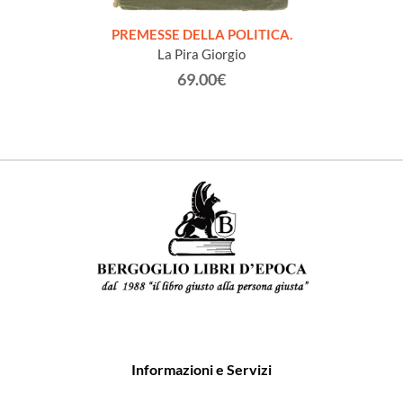
onvegno
PREMESSE DELLA POLITICA.
NOTE
San
La Pira Giorgio
63.
69.00€
Informazioni e Servizi