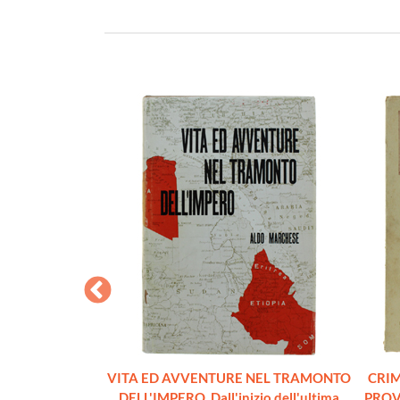
LLA II GUERRA
VITA ED AVVENTURE NEL TRAMONTO
CRIM
e di battaglie
DELL'IMPERO. Dall'inizio dell'ultima
PROVI