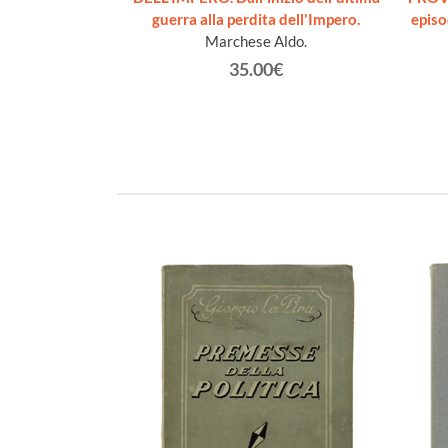
 e navali
guerra alla perdita dell'Impero.
episo
Swanston Malcolm
Marchese Aldo.
€
35.00€