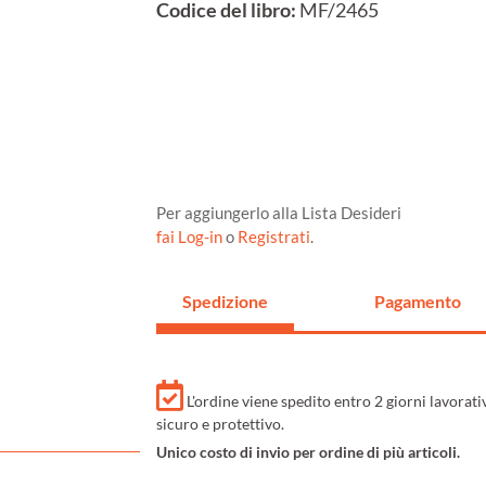
Codice del libro:
MF/2465
Per aggiungerlo alla Lista Desideri
fai Log-in
o
Registrati
.
Spedizione
Pagamento
L'ordine viene spedito entro 2 giorni lavorat
sicuro e protettivo.
Unico costo di invio per ordine di più articoli.