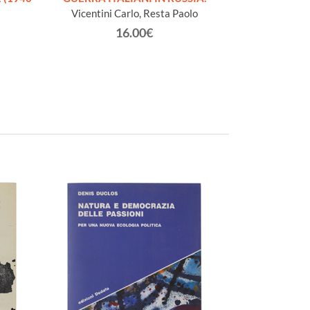
Vicentini Carlo, Resta Paolo
S
Valori Aldo,
16.00€