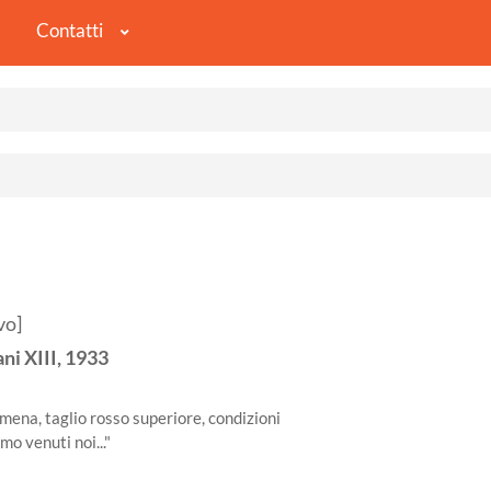
Contatti
vo]
ni XIII,
1933
mena, taglio rosso superiore, condizioni
 venuti noi..."