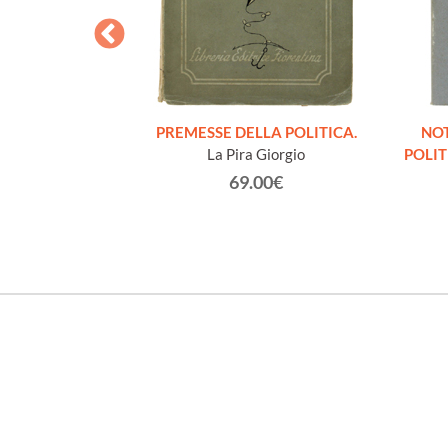
. Atti del terzo
PREMESSE DELLA POLITICA.
NOT
ella Democrazia
La Pira Giorgio
POLIT
ino Terme, 13-16
69.00€
1963.
€