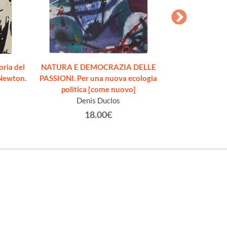
ria del
NATURA E DEMOCRAZIA DELLE
DA GIOBERTI A 
.Newton.
PASSIONI. Per una nuova ecologia
cult
politica [come nuovo]
Trani
Denis Duclos
18.00€