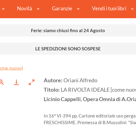
Novità
Garanzie
Vendi i tuoi libri
Ferie: siamo chiusi fino al 24 Agosto
LE SPEDIZIONI SONO SOSPESE
ome nuovo]
Autore:
Oriani Alfredo
Titolo:
LA RIVOLTA IDEALE [come nuo
Licinio Cappelli, Opera Omnia di A.Oria
In 16° VI-394 pp. Cartone editoriale uso perga
FRESCHISSIME. Premessa di B.Mussolini: "Siamo